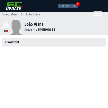
9
LIVE VOETBAL
Voetballers
João Viana
João Viana
-
Sandinenses
Keeper
Overzicht