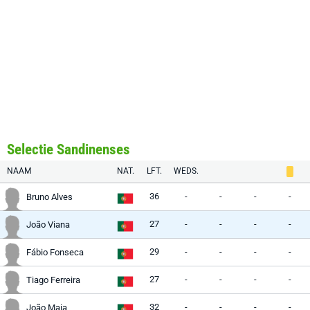
Selectie Sandinenses
NAAM
NAT.
LFT.
WEDS.
36
-
-
-
-
Bruno Alves
27
-
-
-
-
João Viana
29
-
-
-
-
Fábio Fonseca
27
-
-
-
-
Tiago Ferreira
32
-
-
-
-
João Maia