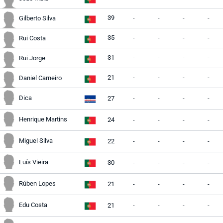
39
-
-
-
-
Gilberto Silva
35
-
-
-
-
Rui Costa
31
-
-
-
-
Rui Jorge
21
-
-
-
-
Daniel Carneiro
Dica
27
-
-
-
-
Henrique Martins
24
-
-
-
-
Miguel Silva
22
-
-
-
-
Luís Vieira
30
-
-
-
-
Rúben Lopes
21
-
-
-
-
Edu Costa
21
-
-
-
-