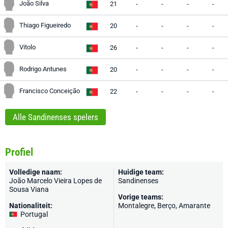
João Silva
21
-
-
-
-
Thiago Figueiredo
20
-
-
-
-
Vitolo
26
-
-
-
-
Rodrigo Antunes
20
-
-
-
-
Francisco Conceição
22
-
-
-
-
Alle Sandinenses spelers
Profiel
Volledige naam:
Huidige team:
João Marcelo Vieira Lopes de
Sandinenses
Sousa Viana
Vorige teams:
Nationaliteit:
Montalegre, Berço, Amarante
Portugal