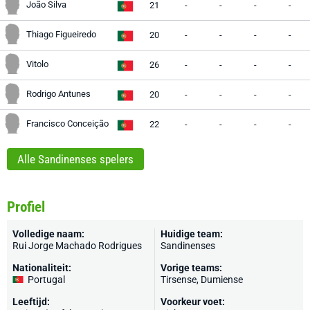
João Silva
21
-
-
-
-
Thiago Figueiredo
20
-
-
-
-
Vitolo
26
-
-
-
-
Rodrigo Antunes
20
-
-
-
-
Francisco Conceição
22
-
-
-
-
Alle Sandinenses spelers
Profiel
Volledige naam:
Huidige team:
Rui Jorge Machado Rodrigues
Sandinenses
Nationaliteit:
Vorige teams:
Portugal
Tirsense, Dumiense
Leeftijd:
Voorkeur voet: