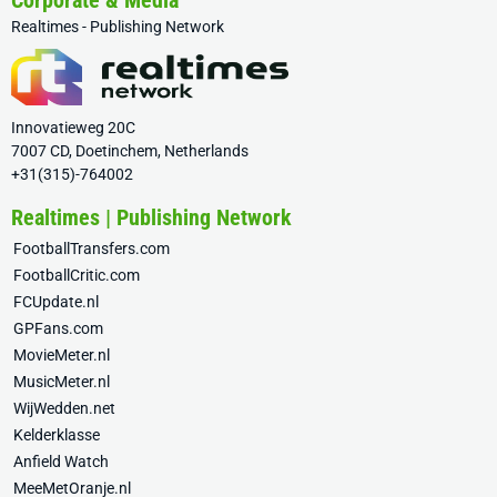
Corporate & Media
Realtimes - Publishing Network
Innovatieweg 20C
7007 CD, Doetinchem, Netherlands
+31(315)-764002
Realtimes | Publishing Network
FootballTransfers.com
FootballCritic.com
FCUpdate.nl
GPFans.com
MovieMeter.nl
MusicMeter.nl
WijWedden.net
Kelderklasse
Anfield Watch
MeeMetOranje.nl