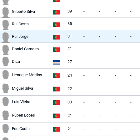
39
-
-
-
-
Gilberto Silva
35
-
-
-
-
Rui Costa
31
-
-
-
-
Rui Jorge
21
-
-
-
-
Daniel Carneiro
Dica
27
-
-
-
-
Henrique Martins
24
-
-
-
-
Miguel Silva
22
-
-
-
-
Luís Vieira
30
-
-
-
-
Rúben Lopes
21
-
-
-
-
Edu Costa
21
-
-
-
-