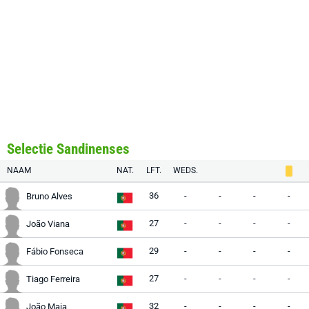
Selectie Sandinenses
NAAM
NAT.
LFT.
WEDS.
36
-
-
-
-
Bruno Alves
27
-
-
-
-
João Viana
29
-
-
-
-
Fábio Fonseca
27
-
-
-
-
Tiago Ferreira
32
-
-
-
-
João Maia