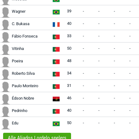
39
-
-
-
-
Wagner
40
-
-
-
-
C. Bukasa
33
-
-
-
-
Fábio Fonseca
50
-
-
-
-
Vitinha
48
-
-
-
-
Poeira
34
-
-
-
-
Roberto Silva
31
-
-
-
-
Paulo Monteiro
46
-
-
-
-
Édson Nobre
40
-
-
-
-
Pedrinho
50
-
-
-
-
Edu
Alle Aliados Lordelo spelers