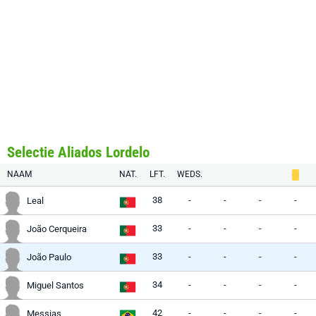
Selectie Aliados Lordelo
NAAM
NAT.
LFT.
WEDS.
38
-
-
-
-
Leal
33
-
-
-
-
João Cerqueira
33
-
-
-
-
João Paulo
34
-
-
-
-
Miguel Santos
42
-
-
-
-
Messias