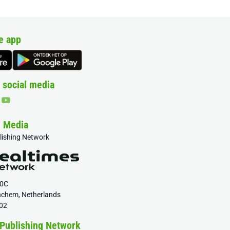
e app
 social media
& Media
blishing Network
20C
nchem, Netherlands
02
 Publishing Network