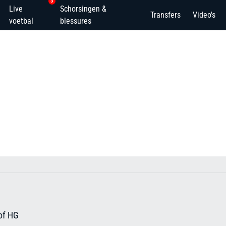
3
Live
Schorsingen &
Transfers
Video's
voetbal
blessures
of HG