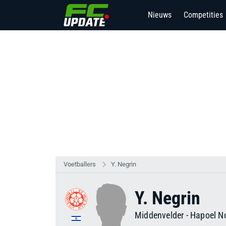
Nieuws
Competities
3
Voetballers
Y. Negrin
Y. Negrin
Middenvelder
-
Hapoel N