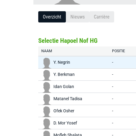
Overzicht
Nieuws
Carrière
Selectie Hapoel Nof HG
NAAM
POSITIE
Y. Negrin
-
Y. Berkman
-
Idan Golan
-
Matanel Tadisa
-
Ofek Osher
-
D. Mor Yosef
-
Mofleh Shalata
-