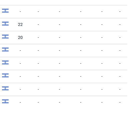
-
-
-
-
-
-
22
-
-
-
-
-
20
-
-
-
-
-
-
-
-
-
-
-
-
-
-
-
-
-
-
-
-
-
-
-
-
-
-
-
-
-
-
-
-
-
-
-