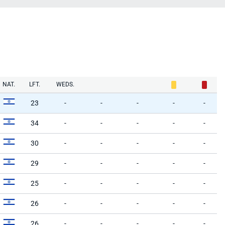
NAT.
LFT.
WEDS.
23
-
-
-
-
-
34
-
-
-
-
-
30
-
-
-
-
-
29
-
-
-
-
-
25
-
-
-
-
-
26
-
-
-
-
-
26
-
-
-
-
-