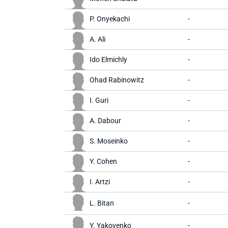
P. Onyekachi
-
A. Ali
-
Ido Elmichly
-
Ohad Rabinowitz
-
I. Guri
-
A. Dabour
-
S. Moseinko
-
Y. Cohen
-
I. Artzi
-
L. Bitan
-
Y. Yakovenko
-