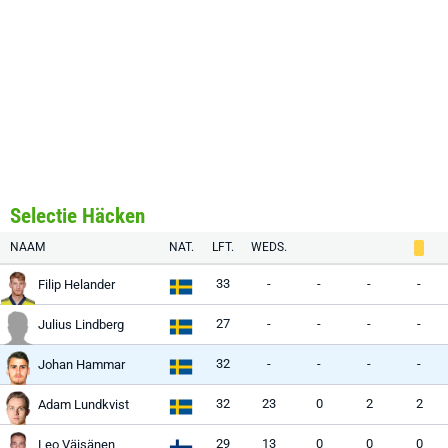
Selectie Häcken
NAAM
NAT.
LFT.
WEDS.
33
-
-
-
-
Filip Helander
27
-
-
-
-
Julius Lindberg
32
-
-
-
-
Johan Hammar
32
23
0
2
2
Adam Lundkvist
29
13
0
0
0
Leo Väisänen