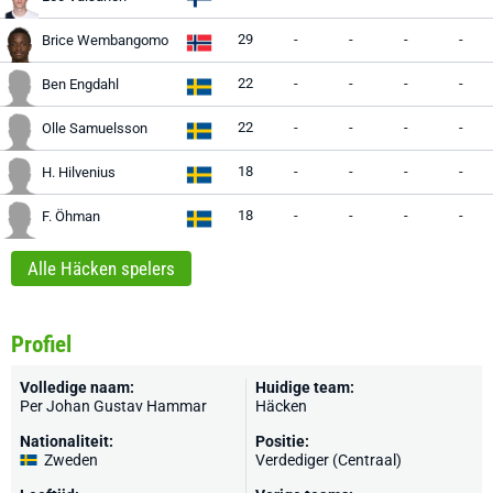
29
-
-
-
-
Brice Wembangomo
22
-
-
-
-
Ben Engdahl
22
-
-
-
-
Olle Samuelsson
18
-
-
-
-
H. Hilvenius
18
-
-
-
-
F. Öhman
Alle Häcken spelers
Profiel
Volledige naam:
Huidige team:
Per Johan Gustav Hammar
Häcken
Nationaliteit:
Positie:
Zweden
Verdediger (Centraal)