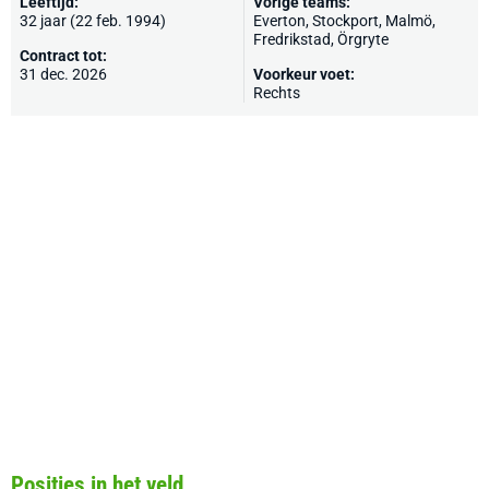
Leeftijd:
Vorige teams:
32 jaar (22 feb. 1994)
Everton
,
Stockport
,
Malmö
,
Fredrikstad
, Örgryte
Contract tot:
31 dec. 2026
Voorkeur voet:
Rechts
Posities in het veld