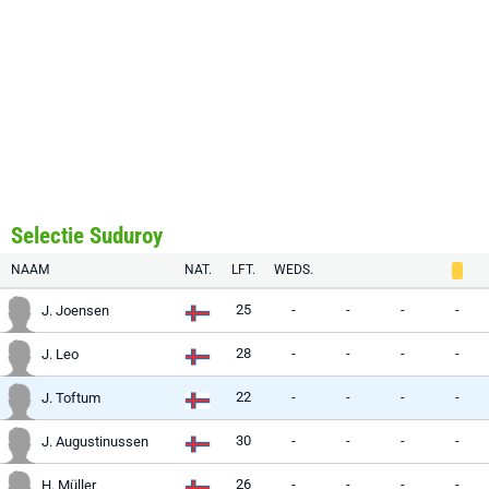
Selectie Suduroy
NAAM
NAT.
LFT.
WEDS.
25
-
-
-
-
J. Joensen
28
-
-
-
-
J. Leo
22
-
-
-
-
J. Toftum
30
-
-
-
-
J. Augustinussen
26
-
-
-
-
H. Müller