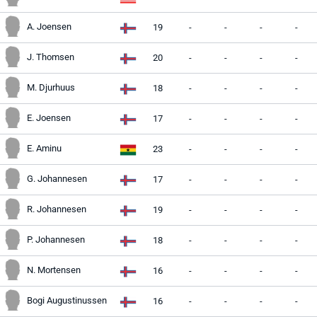
A. Joensen
19
-
-
-
-
J. Thomsen
20
-
-
-
-
M. Djurhuus
18
-
-
-
-
E. Joensen
17
-
-
-
-
E. Aminu
23
-
-
-
-
G. Johannesen
17
-
-
-
-
R. Johannesen
19
-
-
-
-
P. Johannesen
18
-
-
-
-
N. Mortensen
16
-
-
-
-
Bogi Augustinussen
16
-
-
-
-