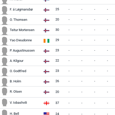
25
-
-
-
-
F. á Løgmansbø
20
-
-
-
-
O. Thomsen
30
-
-
-
-
Teitur Mortensen
29
-
-
-
-
Yao Dieudonne
23
-
-
-
-
P. Augustinussen
22
-
-
-
-
A. Kilgour
23
-
-
-
-
O. Godtfred
26
-
-
-
-
B. Holm
R. Olsen
20
-
-
-
-
V. Iobashvili
37
-
-
-
-
H. Bell
24
-
-
-
-