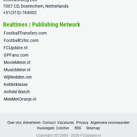
7007 CD, Doetinchem, Netherlands
+31(315)-764002
Realtimes | Publishing Network
FootballTransfers.com
FootballCritic.com
FCUpdate.nl
GPFans.com
MovieMeter.nl
MusicMeter.nl
WijWedden.net
Kelderklasse
Anfield Watch
MeeMetOranje.nl
Over ons
Adverteren
Contact
Vacatures
Privacy
Algemene voorwaarden
Huisregels
Colofon
RSS
Sitemap
Copyright (©) 2005 - 2026
FCUpdate.nl