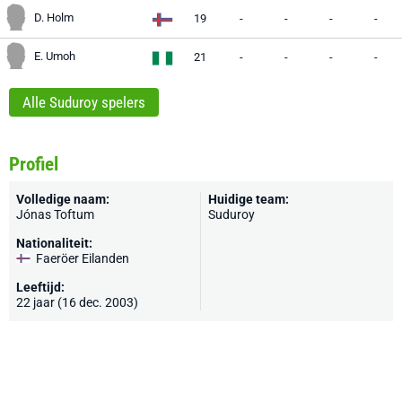
D. Holm
19
-
-
-
-
E. Umoh
21
-
-
-
-
Alle Suduroy spelers
Profiel
Volledige naam:
Huidige team:
Jónas Toftum
Suduroy
Nationaliteit:
Faeröer Eilanden
Leeftijd:
22 jaar (16 dec. 2003)