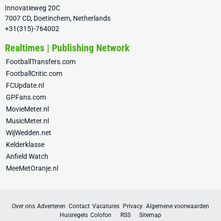
Innovatieweg 20C
7007 CD, Doetinchem, Netherlands
+31(315)-764002
Realtimes | Publishing Network
FootballTransfers.com
FootballCritic.com
FCUpdate.nl
GPFans.com
MovieMeter.nl
MusicMeter.nl
WijWedden.net
Kelderklasse
Anfield Watch
MeeMetOranje.nl
Over ons
Adverteren
Contact
Vacatures
Privacy
Algemene voorwaarden
Huisregels
Colofon
RSS
Sitemap