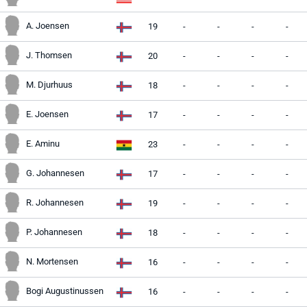
A. Joensen
19
-
-
-
-
J. Thomsen
20
-
-
-
-
M. Djurhuus
18
-
-
-
-
E. Joensen
17
-
-
-
-
E. Aminu
23
-
-
-
-
G. Johannesen
17
-
-
-
-
R. Johannesen
19
-
-
-
-
P. Johannesen
18
-
-
-
-
N. Mortensen
16
-
-
-
-
Bogi Augustinussen
16
-
-
-
-