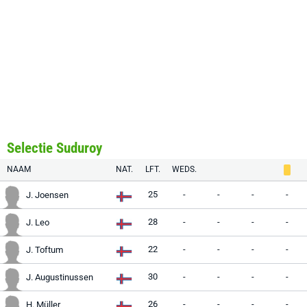
Selectie Suduroy
NAAM
NAT.
LFT.
WEDS.
25
-
-
-
-
J. Joensen
28
-
-
-
-
J. Leo
22
-
-
-
-
J. Toftum
30
-
-
-
-
J. Augustinussen
26
-
-
-
-
H. Müller