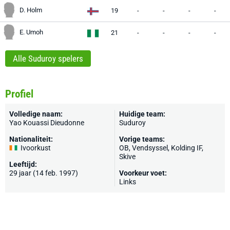
D. Holm
19
-
-
-
-
E. Umoh
21
-
-
-
-
Alle Suduroy spelers
Profiel
Volledige naam:
Huidige team:
Yao Kouassi Dieudonne
Suduroy
Nationaliteit:
Vorige teams:
Ivoorkust
OB
, Vendsyssel, Kolding IF,
Skive
Leeftijd:
29 jaar (14 feb. 1997)
Voorkeur voet:
Links