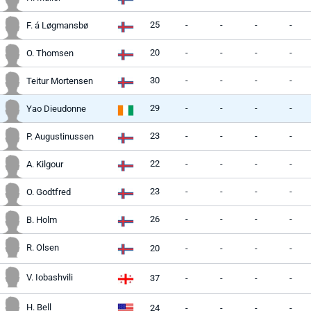
25
-
-
-
-
F. á Løgmansbø
20
-
-
-
-
O. Thomsen
30
-
-
-
-
Teitur Mortensen
29
-
-
-
-
Yao Dieudonne
23
-
-
-
-
P. Augustinussen
22
-
-
-
-
A. Kilgour
23
-
-
-
-
O. Godtfred
26
-
-
-
-
B. Holm
R. Olsen
20
-
-
-
-
V. Iobashvili
37
-
-
-
-
H. Bell
24
-
-
-
-