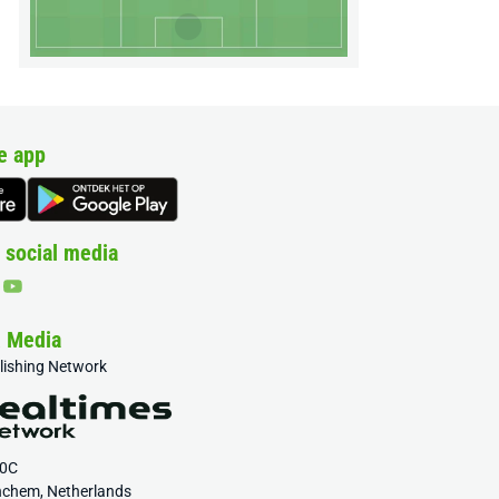
e app
 social media
& Media
blishing Network
20C
nchem, Netherlands