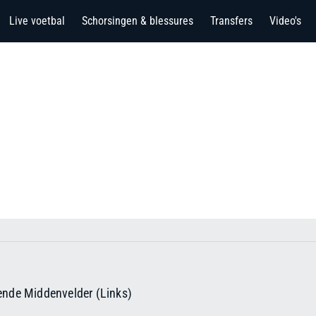
Live voetbal
Schorsingen & blessures
Transfers
Video's
ende Middenvelder (Links)