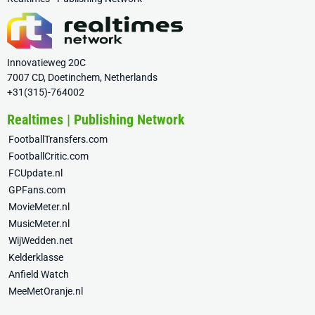
Innovatieweg 20C
7007 CD, Doetinchem, Netherlands
+31(315)-764002
Realtimes | Publishing Network
FootballTransfers.com
FootballCritic.com
FCUpdate.nl
GPFans.com
MovieMeter.nl
MusicMeter.nl
WijWedden.net
Kelderklasse
Anfield Watch
MeeMetOranje.nl