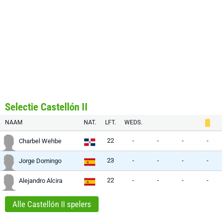
Selectie Castellón II
NAAM
NAT.
LFT.
WEDS.
22
-
-
-
-
Charbel Wehbe
23
-
-
-
-
Jorge Domingo
22
-
-
-
-
Alejandro Alcira
Alle Castellón II spelers