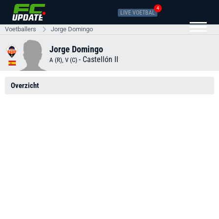
4
LIVE VOETBAL
Voetballers
Jorge Domingo
Jorge Domingo
-
Castellón II
A (R), V (C)
Overzicht