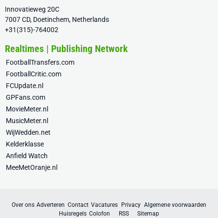
Innovatieweg 20C
7007 CD, Doetinchem, Netherlands
+31(315)-764002
Realtimes | Publishing Network
FootballTransfers.com
FootballCritic.com
FCUpdate.nl
GPFans.com
MovieMeter.nl
MusicMeter.nl
WijWedden.net
Kelderklasse
Anfield Watch
MeeMetOranje.nl
Over ons
Adverteren
Contact
Vacatures
Privacy
Algemene voorwaarden
Huisregels
Colofon
RSS
Sitemap