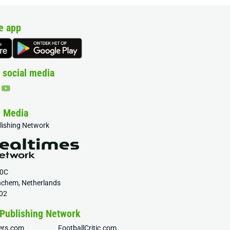
e app
 social media
& Media
blishing Network
20C
nchem, Netherlands
02
 Publishing Network
fers.com
FootballCritic.com