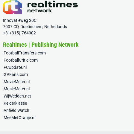
Innovatieweg 20C
7007 CD, Doetinchem, Netherlands
+31(315)-764002
Realtimes | Publishing Network
FootballTransfers.com
FootballCritic.com
FCUpdate.nl
GPFans.com
MovieMeter.nl
MusicMeter.nl
WijWedden.net
Kelderklasse
Anfield Watch
MeeMetOranje.nl