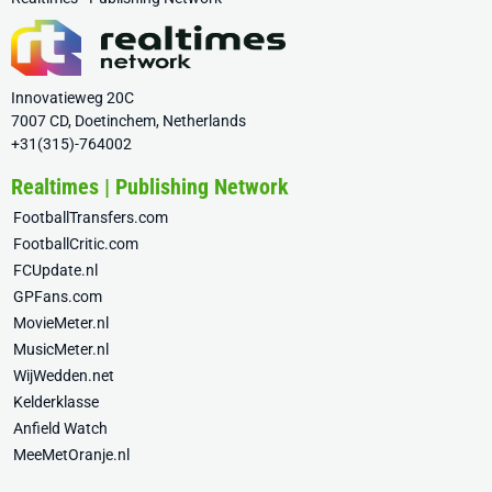
Innovatieweg 20C
7007 CD, Doetinchem, Netherlands
+31(315)-764002
Realtimes | Publishing Network
FootballTransfers.com
FootballCritic.com
FCUpdate.nl
GPFans.com
MovieMeter.nl
MusicMeter.nl
WijWedden.net
Kelderklasse
Anfield Watch
MeeMetOranje.nl