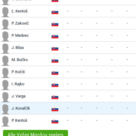
-
-
-
-
-
Ľ. Kentoš
-
-
-
-
-
P. Zakovič
-
-
-
-
-
P. Medvec
-
-
-
-
-
J. Bilas
-
-
-
-
-
M. Bučko
-
-
-
-
-
P. Kočiš
-
-
-
-
-
I. Rajko
-
-
-
-
-
J. Varga
-
-
-
-
-
J. Kovalčík
-
-
-
-
-
P. Kentoš
Alle Vyšný Mirošov spelers