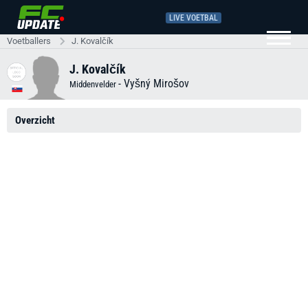
LIVE VOETBAL
Voetballers
J. Kovalčík
J. Kovalčík
-
Vyšný Mirošov
Middenvelder
Overzicht