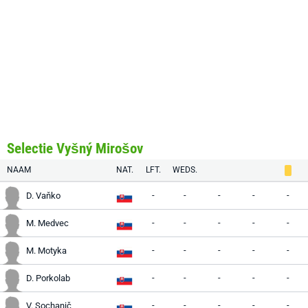
Selectie Vyšný Mirošov
NAAM
NAT.
LFT.
WEDS.
-
-
-
-
-
D. Vaňko
-
-
-
-
-
M. Medvec
-
-
-
-
-
M. Motyka
-
-
-
-
-
D. Porkolab
-
-
-
-
-
V. Sochanič