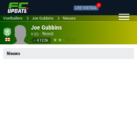
3
LIVE VOETBAL
Voetballers
Joe Gubbins
Nieuws
Joe Gubbins
-
Yeovil
V (C)
€122k
Nieuws