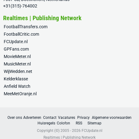
+31(315)-764002
Realtimes | Publishing Network
FootballTransfers.com
FootballCritic.com
FCUpdate.nl
GPFans.com
MovieMeter.nl
MusicMeter.nl
WijWedden.net
Kelderklasse
Anfield Watch
MeeMetOranje.nl
Over ons
Adverteren
Contact
Vacatures
Privacy
Algemene voorwaarden
Huisregels
Colofon
RSS
Sitemap
Copyright (©) 2005 - 2026
FCUpdate.nl
Realtimes | Publishing Network