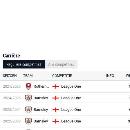
Carrière
Reguliere competities
Alle competities
SEIZOEN
TEAM
COMPETITIE
INFO
WE
2025/2026
Rotherham
League One
2024/2025
Barnsley
League One
1
2023/2024
Barnsley
League One
2022/2023
Barnsley
League One
3