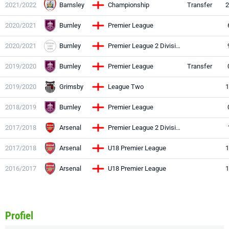
2021/2022
Barnsley
Championship
Transfer
2
2020/2021
Burnley
Premier League
2020/2021
Burnley
Premier League 2 Division Two
2019/2020
Burnley
Premier League
Transfer
2019/2020
Grimsby
League Two
1
2018/2019
Burnley
Premier League
2017/2018
Arsenal
Premier League 2 Division One
2017/2018
Arsenal
U18 Premier League
1
2016/2017
Arsenal
U18 Premier League
1
Profiel