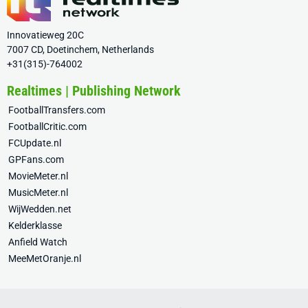
Innovatieweg 20C
7007 CD, Doetinchem, Netherlands
+31(315)-764002
Realtimes | Publishing Network
FootballTransfers.com
FootballCritic.com
FCUpdate.nl
GPFans.com
MovieMeter.nl
MusicMeter.nl
WijWedden.net
Kelderklasse
Anfield Watch
MeeMetOranje.nl