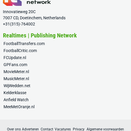
Innovatieweg 20C
7007 CD, Doetinchem, Netherlands
+31(315)-764002
Realtimes | Publishing Network
FootballTransfers.com
FootballCritic.com
FCUpdate.nl
GPFans.com
MovieMeter.nl
MusicMeter.nl
WijWedden.net
Kelderklasse
Anfield Watch
MeeMetOranje.nl
Over ons
Adverteren
Contact
Vacatures
Privacy
Algemene voorwaarden