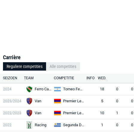
Carrière
Reguliere competities
Alle competities
SEIZOEN
TEAM
COMPETITIE
INFO
WED.
2024
Ferro Carril
Torneo Federal A
18
0
0
2023/2024
Van
Premier League
5
0
0
2022/2023
Van
Premier League
10
1
0
2022
Racing
Segunda División
1
0
0