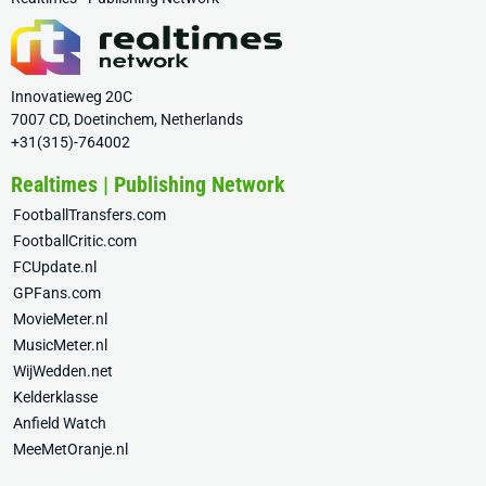
Innovatieweg 20C
7007 CD, Doetinchem, Netherlands
+31(315)-764002
Realtimes | Publishing Network
FootballTransfers.com
FootballCritic.com
FCUpdate.nl
GPFans.com
MovieMeter.nl
MusicMeter.nl
WijWedden.net
Kelderklasse
Anfield Watch
MeeMetOranje.nl