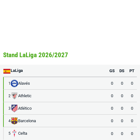
Stand LaLiga 2026/2027
LaLiga
GS
DS
PT
Alavés
0
0
0
1
Athletic
0
0
0
2
Atlético
0
0
0
3
Barcelona
0
0
0
4
Celta
0
0
0
5