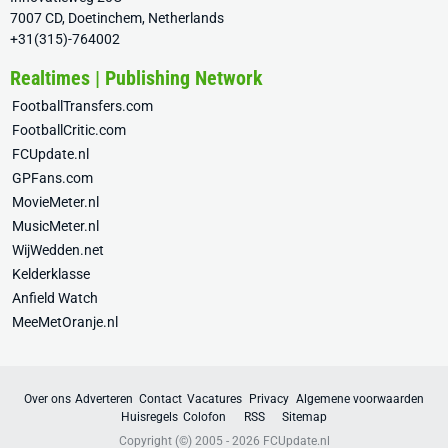
7007 CD, Doetinchem, Netherlands
+31(315)-764002
Realtimes | Publishing Network
FootballTransfers.com
FootballCritic.com
FCUpdate.nl
GPFans.com
MovieMeter.nl
MusicMeter.nl
WijWedden.net
Kelderklasse
Anfield Watch
MeeMetOranje.nl
Over ons
Adverteren
Contact
Vacatures
Privacy
Algemene voorwaarden
Huisregels
Colofon
RSS
Sitemap
Copyright (©) 2005 - 2026
FCUpdate.nl