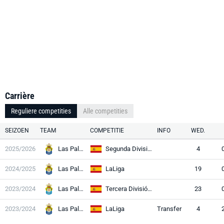
Carrière
Reguliere competities
Alle competities
SEIZOEN
TEAM
COMPETITIE
INFO
WED.
2025/2026
Las Palmas
Segunda División
4
2024/2025
Las Palmas
LaLiga
19
2023/2024
Las Palmas II
Tercera División RFEF
23
2023/2024
Las Palmas
LaLiga
Transfer
4