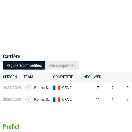
Carrière
Reguliere competities
Alle competities
SEIZOEN
TEAM
COMPETITIE
INFO
WED.
2023/2024
Reims Sainte-A
CFA 2
7
2
0
2022/2023
Reims Sainte-A
CFA 2
11
1
0
Profiel