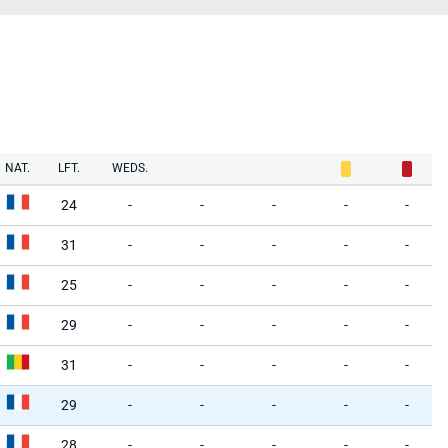
NAT.
LFT.
WEDS.
24
-
-
-
-
-
31
-
-
-
-
-
25
-
-
-
-
-
29
-
-
-
-
-
31
-
-
-
-
-
29
-
-
-
-
-
28
-
-
-
-
-