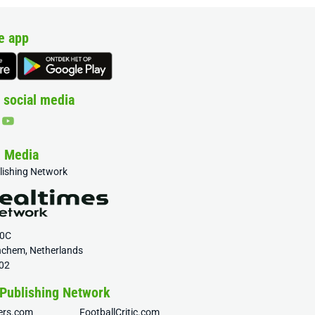
e app
 social media
& Media
blishing Network
20C
nchem, Netherlands
02
 Publishing Network
fers.com
FootballCritic.com