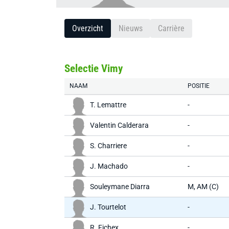
Overzicht
Nieuws
Carrière
Selectie Vimy
NAAM
POSITIE
T. Lemattre
-
Valentin Calderara
-
S. Charriere
-
J. Machado
-
Souleymane Diarra
M, AM (C)
J. Tourtelot
-
R. Fichex
-