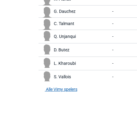
G. Dauchez
-
C. Talmant
-
Q. Unjanqui
-
D. Butez
-
L. Kharoubi
-
S. Vallois
-
Alle Vimy spelers