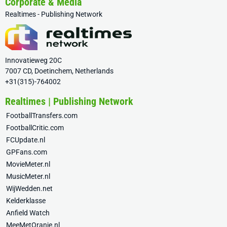
Corporate & Media
Realtimes - Publishing Network
Innovatieweg 20C
7007 CD, Doetinchem, Netherlands
+31(315)-764002
Realtimes | Publishing Network
FootballTransfers.com
FootballCritic.com
FCUpdate.nl
GPFans.com
MovieMeter.nl
MusicMeter.nl
WijWedden.net
Kelderklasse
Anfield Watch
MeeMetOranje.nl