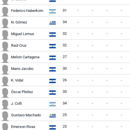
31
-
-
-
-
Federico Haberkorn
34
-
-
-
-
N. Gómez
32
-
-
-
-
Miguel Lemus
32
-
-
-
-
Raúl Cruz
27
-
-
-
-
Melvin Cartagena
30
-
-
-
-
Mario Jacobo
26
-
-
-
-
K. Vidal
33
-
-
-
-
Óscar Pleitez
34
-
-
-
-
J. Colli
25
-
-
-
-
Gustavo Machado
25
-
-
-
-
Emerson Rivas