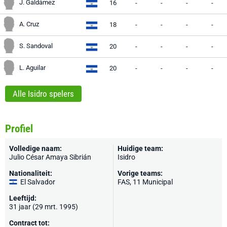
J. Galdámez
16
-
-
-
-
A. Cruz
18
-
-
-
-
S. Sandoval
20
-
-
-
-
L. Aguilar
20
-
-
-
-
Alle Isidro spelers
Profiel
Volledige naam:
Huidige team:
Julio César Amaya Sibrián
Isidro
Nationaliteit:
Vorige teams:
El Salvador
FAS, 11 Municipal
Leeftijd:
31 jaar (29 mrt. 1995)
Contract tot: