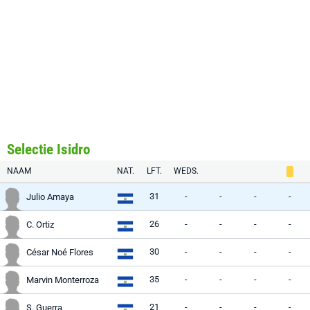
Selectie Isidro
NAAM
NAT.
LFT.
WEDS.
31
-
-
-
-
Julio Amaya
26
-
-
-
-
C. Ortiz
30
-
-
-
-
César Noé Flores
35
-
-
-
-
Marvin Monterroza
21
-
-
-
-
S. Guerra