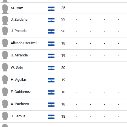
25
-
-
-
-
M. Cruz
22
-
-
-
-
J. Zaldaña
J. Posada
26
-
-
-
-
Alfredo Esquivel
18
-
-
-
-
U. Miranda
19
-
-
-
-
W. Soto
20
-
-
-
-
H. Aguilar
19
-
-
-
-
E. Galdámez
18
-
-
-
-
A. Pacheco
18
-
-
-
-
J. Lemus
18
-
-
-
-