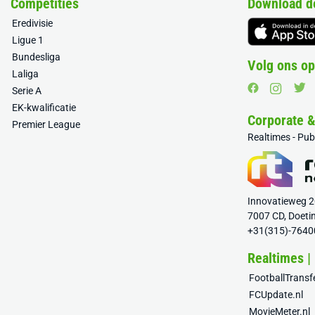
Competities
Download d
Eredivisie
Ligue 1
Bundesliga
Volg ons op
Laliga
Serie A
EK-kwalificatie
Corporate 
Premier League
Realtimes - Pu
Innovatieweg 
7007 CD, Doeti
+31(315)-7640
Realtimes |
FootballTrans
FCUpdate.nl
MovieMeter.nl