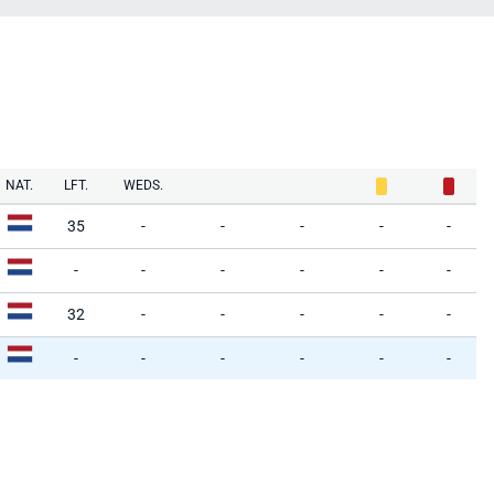
NAT.
LFT.
WEDS.
35
-
-
-
-
-
-
-
-
-
-
-
32
-
-
-
-
-
-
-
-
-
-
-