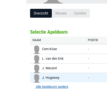
Overzicht
Nieuws
Carrière
Selectie Apeldoorn
NAAM
POSITIE
Cem Köse
-
L. van den Enk
-
J. Macaré
-
J. Hogewey
-
Alle Apeldoorn spelers