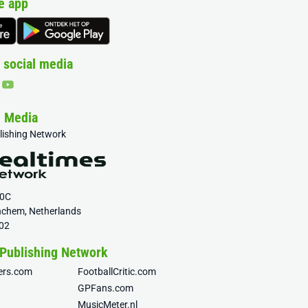
e app
 social media
& Media
blishing Network
20C
nchem, Netherlands
02
 Publishing Network
fers.com
FootballCritic.com
GPFans.com
MusicMeter.nl