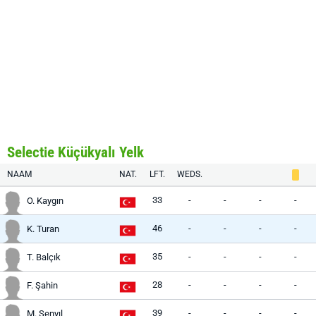
Selectie Küçükyalı Yelk
NAAM
NAT.
LFT.
WEDS.
33
-
-
-
-
O. Kaygın
46
-
-
-
-
K. Turan
35
-
-
-
-
T. Balçık
28
-
-
-
-
F. Şahin
39
-
-
-
-
M. Şenyıl