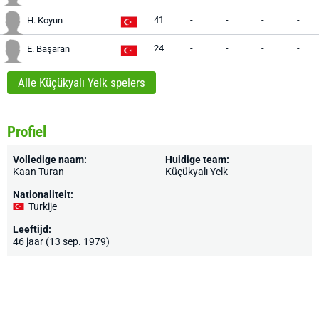
41
-
-
-
-
H. Koyun
24
-
-
-
-
E. Başaran
Alle Küçükyalı Yelk spelers
Profiel
Volledige naam:
Huidige team:
Kaan Turan
Küçükyalı Yelk
Nationaliteit:
Turkije
Leeftijd:
46 jaar (13 sep. 1979)