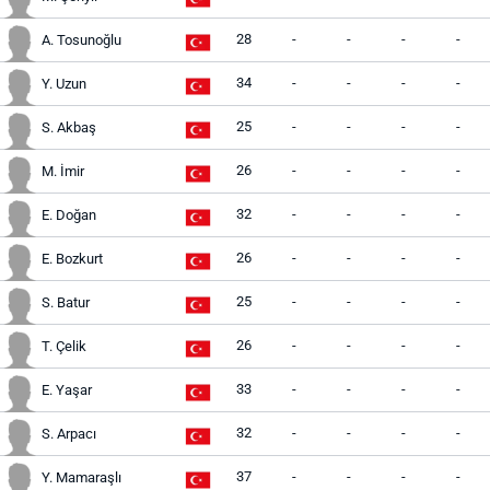
28
-
-
-
-
A. Tosunoğlu
34
-
-
-
-
Y. Uzun
25
-
-
-
-
S. Akbaş
26
-
-
-
-
M. İmir
32
-
-
-
-
E. Doğan
26
-
-
-
-
E. Bozkurt
25
-
-
-
-
S. Batur
26
-
-
-
-
T. Çelik
33
-
-
-
-
E. Yaşar
32
-
-
-
-
S. Arpacı
37
-
-
-
-
Y. Mamaraşlı