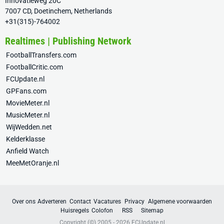
Innovatieweg 20C
7007 CD, Doetinchem, Netherlands
+31(315)-764002
Realtimes | Publishing Network
FootballTransfers.com
FootballCritic.com
FCUpdate.nl
GPFans.com
MovieMeter.nl
MusicMeter.nl
WijWedden.net
Kelderklasse
Anfield Watch
MeeMetOranje.nl
Over ons
Adverteren
Contact
Vacatures
Privacy
Algemene voorwaarden
Huisregels
Colofon
RSS
Sitemap
Copyright (©) 2005 - 2026
FCUpdate.nl