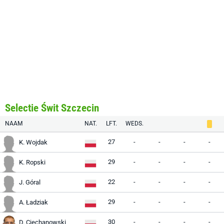
Selectie Świt Szczecin
NAAM
NAT.
LFT.
WEDS.
27
-
-
-
-
K. Wojdak
29
-
-
-
-
K. Ropski
22
-
-
-
-
J. Góral
29
-
-
-
-
A. Ładziak
30
-
-
-
-
D. Ciechanowski