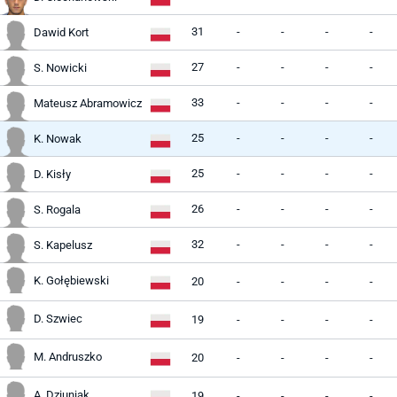
31
-
-
-
-
Dawid Kort
27
-
-
-
-
S. Nowicki
33
-
-
-
-
Mateusz Abramowicz
25
-
-
-
-
K. Nowak
25
-
-
-
-
D. Kisły
26
-
-
-
-
S. Rogala
32
-
-
-
-
S. Kapelusz
K. Gołębiewski
20
-
-
-
-
D. Szwiec
19
-
-
-
-
M. Andruszko
20
-
-
-
-
A. Dziuniak
19
-
-
-
-