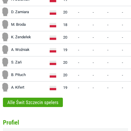
D. Zamiara
20
-
-
-
-
M. Broda
18
-
-
-
-
K. Żendełek
20
-
-
-
-
A. Woźniak
19
-
-
-
-
S. Zań
20
-
-
-
-
B. Pituch
20
-
-
-
-
A. Kifert
19
-
-
-
-
Alle Świt Szczecin spelers
Profiel