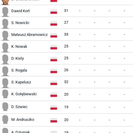
31
-
-
-
-
Dawid Kort
27
-
-
-
-
S. Nowicki
33
-
-
-
-
Mateusz Abramowicz
25
-
-
-
-
K. Nowak
25
-
-
-
-
D. Kisły
26
-
-
-
-
S. Rogala
32
-
-
-
-
S. Kapelusz
K. Gołębiewski
20
-
-
-
-
D. Szwiec
19
-
-
-
-
M. Andruszko
20
-
-
-
-
A. Dziuniak
19
-
-
-
-