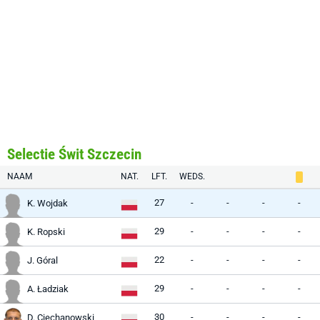
Selectie Świt Szczecin
NAAM
NAT.
LFT.
WEDS.
27
-
-
-
-
K. Wojdak
29
-
-
-
-
K. Ropski
22
-
-
-
-
J. Góral
29
-
-
-
-
A. Ładziak
30
-
-
-
-
D. Ciechanowski