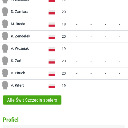
D. Zamiara
20
-
-
-
-
M. Broda
18
-
-
-
-
K. Żendełek
20
-
-
-
-
A. Woźniak
19
-
-
-
-
S. Zań
20
-
-
-
-
B. Pituch
20
-
-
-
-
A. Kifert
19
-
-
-
-
Alle Świt Szczecin spelers
Profiel