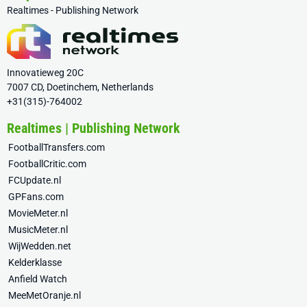
Realtimes - Publishing Network
Innovatieweg 20C
7007 CD, Doetinchem, Netherlands
+31(315)-764002
Realtimes | Publishing Network
FootballTransfers.com
FootballCritic.com
FCUpdate.nl
GPFans.com
MovieMeter.nl
MusicMeter.nl
WijWedden.net
Kelderklasse
Anfield Watch
MeeMetOranje.nl