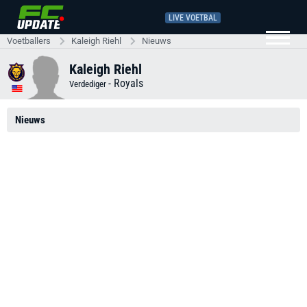
LIVE VOETBAL
Voetballers
Kaleigh Riehl
Nieuws
Kaleigh Riehl
-
Royals
Verdediger
Nieuws