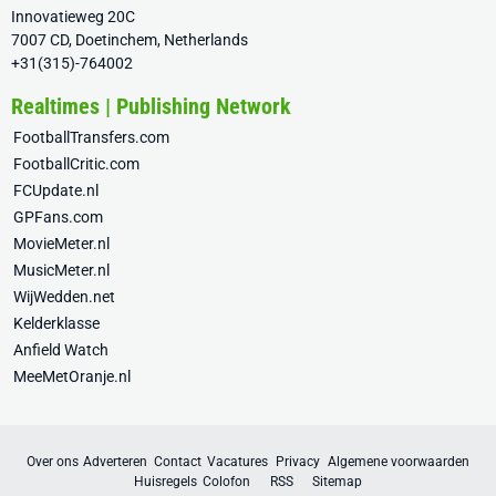
Innovatieweg 20C
7007 CD, Doetinchem, Netherlands
+31(315)-764002
Realtimes | Publishing Network
FootballTransfers.com
FootballCritic.com
FCUpdate.nl
GPFans.com
MovieMeter.nl
MusicMeter.nl
WijWedden.net
Kelderklasse
Anfield Watch
MeeMetOranje.nl
Over ons
Adverteren
Contact
Vacatures
Privacy
Algemene voorwaarden
Huisregels
Colofon
RSS
Sitemap