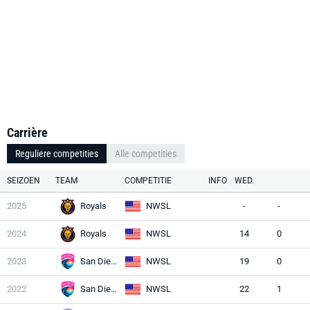
Carrière
Reguliere competities
Alle competities
SEIZOEN
TEAM
COMPETITIE
INFO
WED.
2025
Royals
NWSL
-
-
2024
Royals
NWSL
14
0
2023
San Diego Wave
NWSL
19
0
2022
San Diego Wave
NWSL
22
1