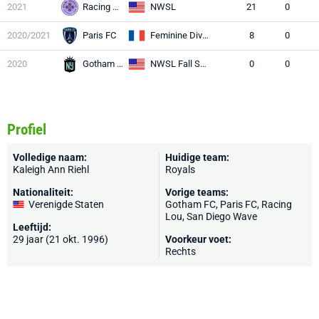
2021
Racing Lou
NWSL
21
0
2020/2021
Paris FC
Feminine Division 1
8
0
2020
Gotham FC
NWSL Fall Series
0
0
Profiel
Volledige naam:
Huidige team:
Kaleigh Ann Riehl
Royals
Nationaliteit:
Vorige teams:
Verenigde Staten
Gotham FC, Paris FC, Racing
Lou, San Diego Wave
Leeftijd:
29 jaar (21 okt. 1996)
Voorkeur voet:
Rechts