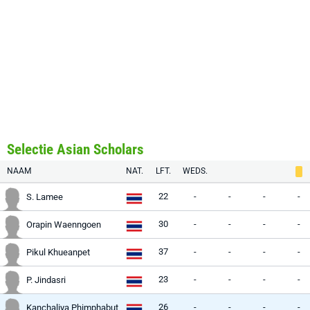
Selectie Asian Scholars
NAAM
NAT.
LFT.
WEDS.
22
-
-
-
-
S. Lamee
30
-
-
-
-
Orapin Waenngoen
37
-
-
-
-
Pikul Khueanpet
23
-
-
-
-
P. Jindasri
26
-
-
-
-
Kanchaliya Phimphabut