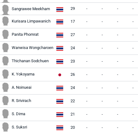
29
-
-
-
-
Sangrawee Meekham
Kurisara Limpawanich
17
-
-
-
-
Panita Phomrat
27
-
-
-
-
Wanwisa Wongcharoen
24
-
-
-
-
Thichanan Sodchuen
23
-
-
-
-
K. Yokoyama
26
-
-
-
-
A. Noinueai
24
-
-
-
-
R. Srivirach
22
-
-
-
-
S. Dima
21
-
-
-
-
S. Suksri
20
-
-
-
-