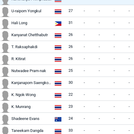
27
-
-
-
-
U-raiporn Yongkul
31
-
-
-
-
Hali Long
26
-
-
-
-
Kanyanat Chetthabutr
26
-
-
-
-
T. Raksaphakdi
26
-
-
-
-
R. Kitirat
25
-
-
-
-
Nutwadee Pram-nak
30
-
-
-
-
Kanjanaporn Saengkoon
22
-
-
-
-
K. Ngok-Wong
23
-
-
-
-
K. Munrang
24
-
-
-
-
Shadeene Evans
33
-
-
-
-
Taneekarn Dangda