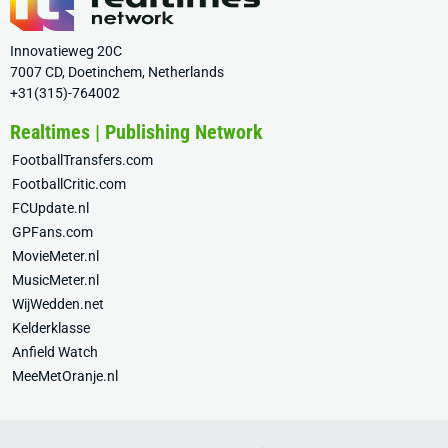
Innovatieweg 20C
7007 CD, Doetinchem, Netherlands
+31(315)-764002
Realtimes | Publishing Network
FootballTransfers.com
FootballCritic.com
FCUpdate.nl
GPFans.com
MovieMeter.nl
MusicMeter.nl
WijWedden.net
Kelderklasse
Anfield Watch
MeeMetOranje.nl