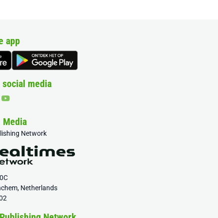
e app
 social media
& Media
blishing Network
20C
nchem, Netherlands
02
 Publishing Network