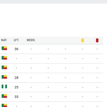
NAT.
LFT.
WEDS.
36
-
-
-
-
-
-
-
-
-
-
-
-
-
-
-
-
-
28
-
-
-
-
-
25
-
-
-
-
-
33
-
-
-
-
-
-
-
-
-
-
-