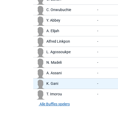
C. Onwubuchie
-
Y. Abbey
-
A. Elijah
-
Alfred Linkpon
-
L. Agossoukpe
-
N. Madeli
-
A. Assani
-
K. Gani
-
T. Imorou
-
Alle Buffles spelers