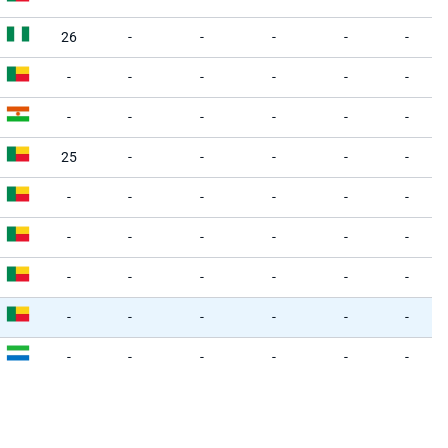
26
-
-
-
-
-
-
-
-
-
-
-
-
-
-
-
-
-
25
-
-
-
-
-
-
-
-
-
-
-
-
-
-
-
-
-
-
-
-
-
-
-
-
-
-
-
-
-
-
-
-
-
-
-