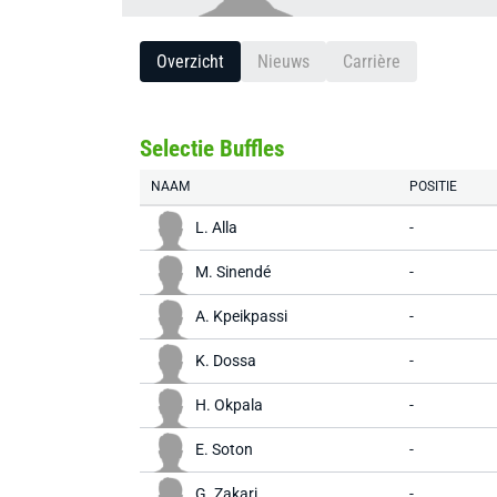
Overzicht
Nieuws
Carrière
Selectie Buffles
NAAM
POSITIE
L. Alla
-
M. Sinendé
-
A. Kpeikpassi
-
K. Dossa
-
H. Okpala
-
E. Soton
-
G. Zakari
-