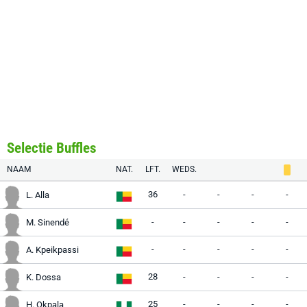
Selectie Buffles
NAAM
NAT.
LFT.
WEDS.
36
-
-
-
-
L. Alla
-
-
-
-
-
M. Sinendé
-
-
-
-
-
A. Kpeikpassi
28
-
-
-
-
K. Dossa
25
-
-
-
-
H. Okpala