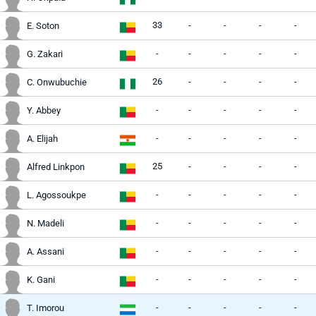
33
-
-
-
-
E. Soton
-
-
-
-
-
G. Zakari
26
-
-
-
-
C. Onwubuchie
-
-
-
-
-
Y. Abbey
-
-
-
-
-
A. Elijah
25
-
-
-
-
Alfred Linkpon
-
-
-
-
-
L. Agossoukpe
-
-
-
-
-
N. Madeli
-
-
-
-
-
A. Assani
-
-
-
-
-
K. Gani
-
-
-
-
-
T. Imorou