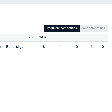
Reguliere competities
Alle competities
E
INFO
WED.
wen Bundesliga
18
1
0
1
0