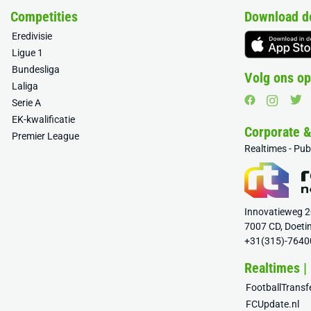
Competities
Download d
Eredivisie
Ligue 1
Bundesliga
Volg ons op
Laliga
Serie A
EK-kwalificatie
Corporate 
Premier League
Realtimes - Pu
Innovatieweg 
7007 CD, Doeti
+31(315)-7640
Realtimes |
FootballTrans
FCUpdate.nl