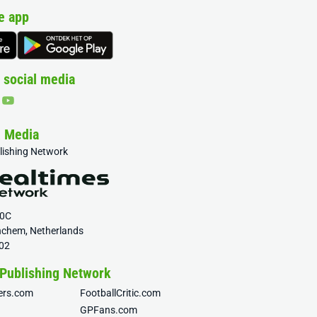
e app
 social media
& Media
blishing Network
20C
nchem, Netherlands
02
 Publishing Network
fers.com
FootballCritic.com
GPFans.com