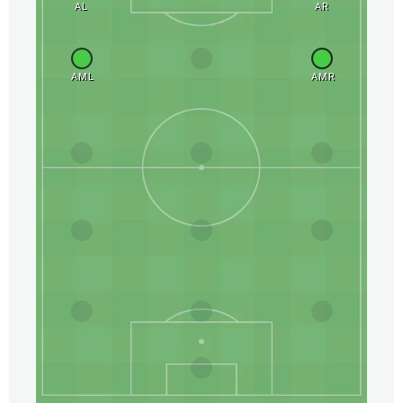
AL
AR
AML
AMR