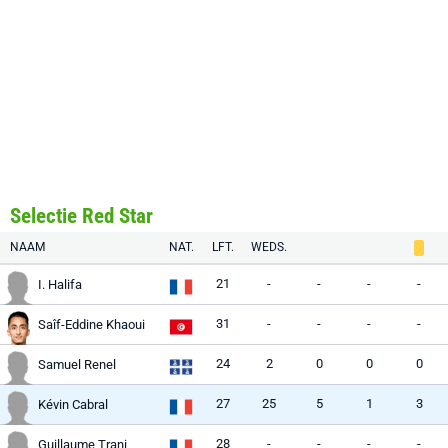
Selectie Red Star
NAAM
NAT.
LFT.
WEDS.
21
-
-
-
-
I. Halifa
31
-
-
-
-
Saîf-Eddine Khaoui
24
2
0
0
0
Samuel Renel
27
25
5
1
3
Kévin Cabral
28
-
-
-
-
Guillaume Trani