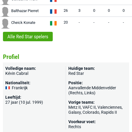
26
3
0
0
0
Balthazar Pierret
20
-
-
-
-
Cheick Konate
Alle Red Star spelers
Profiel
Volledige naam:
Huidige team:
Kévin Cabral
Red Star
Nationaliteit:
Positie:
Frankrijk
Aanvallende Middenvelder
(Rechts, Links)
Leeftijd:
27 jaar (10 jul. 1999)
Vorige teams:
Metz II, VAFC II,
Valenciennes
,
Galaxy
,
Colorado
, Rapids II
Voorkeur voet:
Rechts