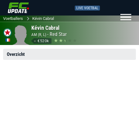
LIVE VOETBAL
Voetballers
Kévin Cabral
Kévin Cabral
-
Red Star
AM (R, L)
€520k
Overzicht