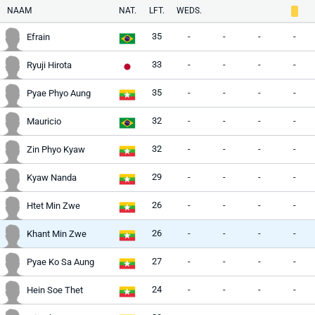
NAAM
NAT.
LFT.
WEDS.
35
-
-
-
-
Efrain
33
-
-
-
-
Ryuji Hirota
35
-
-
-
-
Pyae Phyo Aung
32
-
-
-
-
Mauricio
32
-
-
-
-
Zin Phyo Kyaw
29
-
-
-
-
Kyaw Nanda
26
-
-
-
-
Htet Min Zwe
26
-
-
-
-
Khant Min Zwe
27
-
-
-
-
Pyae Ko Sa Aung
24
-
-
-
-
Hein Soe Thet