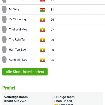
M. Sekyi
31
-
-
-
-
Ye Yint Aung
26
-
-
-
-
Thet Wai Moe
27
-
-
-
-
Thu Rein Tun
26
-
-
-
-
Han Tun Zaw
20
-
-
-
-
Aung Min Soe
25
-
-
-
-
Alle Shan United spelers
Profiel
Volledige naam:
Huidige team:
Khant Min Zwe
Shan United
,