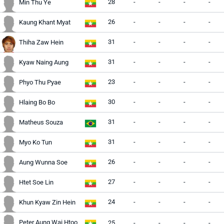
28
-
-
-
-
Min Thu Ye
26
-
-
-
-
Kaung Khant Myat
31
-
-
-
-
Thiha Zaw Hein
31
-
-
-
-
Kyaw Naing Aung
23
-
-
-
-
Phyo Thu Pyae
30
-
-
-
-
Hlaing Bo Bo
31
-
-
-
-
Matheus Souza
31
-
-
-
-
Myo Ko Tun
26
-
-
-
-
Aung Wunna Soe
27
-
-
-
-
Htet Soe Lin
24
-
-
-
-
Khun Kyaw Zin Hein
Peter Aung Wai Htoo
25
-
-
-
-