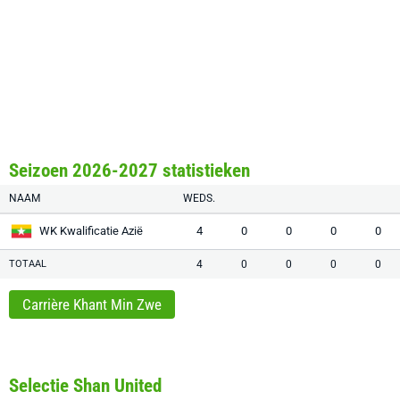
Seizoen 2026-2027 statistieken
NAAM
WEDS.
WK Kwalificatie Azië
4
0
0
0
0
TOTAAL
4
0
0
0
0
Carrière Khant Min Zwe
Selectie Shan United