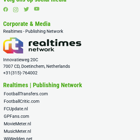
Corporate & Media
Realtimes - Publishing Network
Innovatieweg 20C
7007 CD, Doetinchem, Netherlands
+31(315)-764002
Realtimes | Publishing Network
FootballTransfers.com
FootballCritic.com
FCUpdate.nl
GPFans.com
MovieMeter.nl
MusicMeter.nl
WijWedden.net