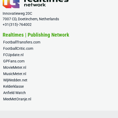
Innovatieweg 20C
7007 CD, Doetinchem, Netherlands
+31(315)-764002
Realtimes | Publishing Network
FootballTransfers.com
FootballCritic.com
FCUpdate.nl
GPFans.com
MovieMeter.nl
MusicMeter.nl
WijWedden.net
Kelderklasse
Anfield Watch
MeeMetOranje.nl