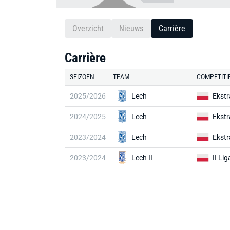
Overzicht
Nieuws
Carrière
Carrière
SEIZOEN
TEAM
COMPETITI
2025/2026
Lech
Ekstr
2024/2025
Lech
Ekstr
2023/2024
Lech
Ekstr
2023/2024
Lech II
II Lig