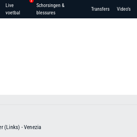
2
Live
Schorsingen &
Transfers
Video's
voetbal
blessures
r (Links)
-
Venezia