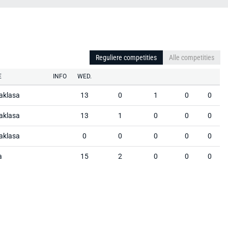
Reguliere competities
Alle competities
E
INFO
WED.
aklasa
13
0
1
0
0
aklasa
13
1
0
0
0
aklasa
0
0
0
0
0
a
15
2
0
0
0