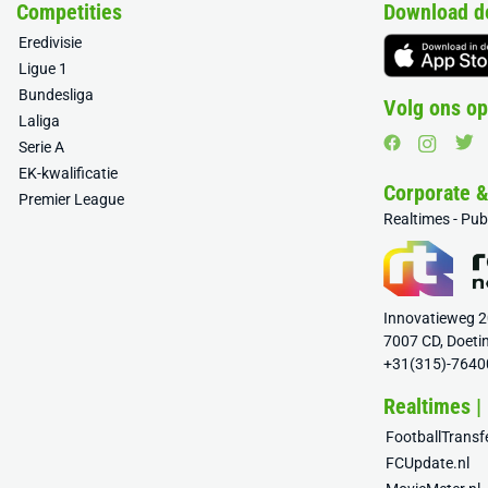
Competities
Download d
Eredivisie
Ligue 1
Bundesliga
Volg ons op
Laliga
Serie A
EK-kwalificatie
Corporate 
Premier League
Realtimes - Pu
Innovatieweg 
7007 CD, Doeti
+31(315)-7640
Realtimes |
FootballTrans
FCUpdate.nl