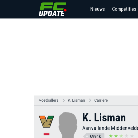
Nieuws
Competities
2
Voetballers
K. Lisman
Carrière
K. Lisman
Aanvallende Middenvelde
€991k