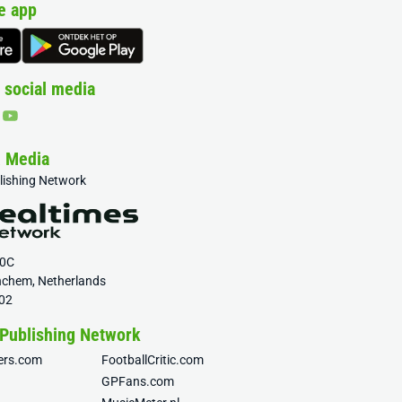
e app
 social media
& Media
blishing Network
20C
nchem, Netherlands
02
 Publishing Network
fers.com
FootballCritic.com
GPFans.com