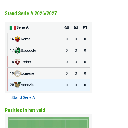
Stand Serie A 2026/2027
Serie A
GS
DS
PT
Roma
0
0
0
16
Sassuolo
0
0
0
17
Torino
0
0
0
18
Udinese
0
0
0
19
Venezia
0
0
0
20
Stand Serie A
Posities in het veld