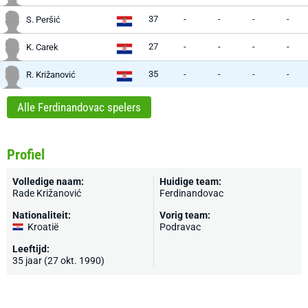
37
-
-
-
-
S. Peršić
27
-
-
-
-
K. Carek
35
-
-
-
-
R. Križanović
Alle Ferdinandovac spelers
Profiel
Volledige naam:
Huidige team:
Rade Križanović
Ferdinandovac
Nationaliteit:
Vorig team:
Kroatië
Podravac
Leeftijd:
35 jaar (27 okt. 1990)