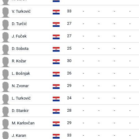
33
-
-
-
-
V. Turković
27
-
-
-
-
D. Turčić
27
-
-
-
-
J. Fuček
25
-
-
-
-
D. Sobota
30
-
-
-
-
R. Kožar
26
-
-
-
-
L. Bošnjak
29
-
-
-
-
N. Zvonar
24
-
-
-
-
L. Turković
28
-
-
-
-
D. Stankir
29
-
-
-
-
M. Karlovčan
33
-
-
-
-
J. Karan