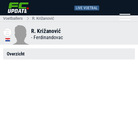
LIVE VOETBAL
Voetballers
R. Križanović
R. Križanović
-
Ferdinandovac
Overzicht