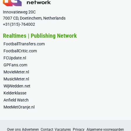
Innovatieweg 20C
7007 CD, Doetinchem, Netherlands
+31(315)-764002
Realtimes | Publishing Network
FootballTransfers.com
FootballCritic.com
FCUpdate.nl
GPFans.com
MovieMeter.nl
MusicMeter.nl
WijWedden.net
Kelderklasse
Anfield Watch
MeeMetOranje.nl
Over ons
Adverteren
Contact
Vacatures
Privacy
Algemene voorwaarden