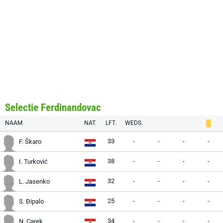
Selectie Ferdinandovac
NAAM
NAT.
LFT.
WEDS.
33
-
-
-
-
F. Škaro
38
-
-
-
-
I. Turković
32
-
-
-
-
L. Jasenko
25
-
-
-
-
S. Đipalo
34
-
-
-
-
N. Carek