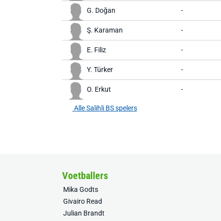
G. Doğan
-
Ş. Karaman
-
E. Filiz
-
Y. Türker
-
O. Erkut
-
Alle Salihli BS spelers
Voetballers
Mika Godts
Givairo Read
Julian Brandt