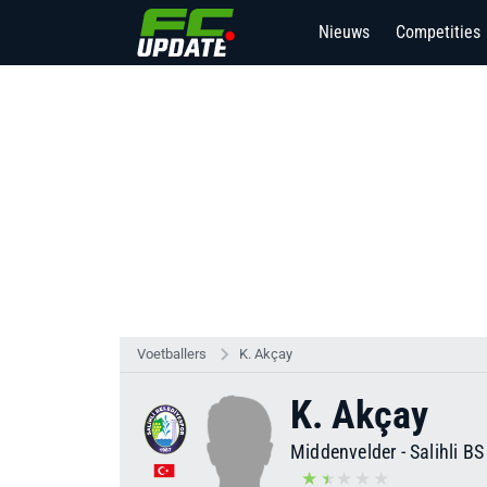
Nieuws
Competities
2
Voetballers
K. Akçay
K. Akçay
Middenvelder
-
Salihli BS