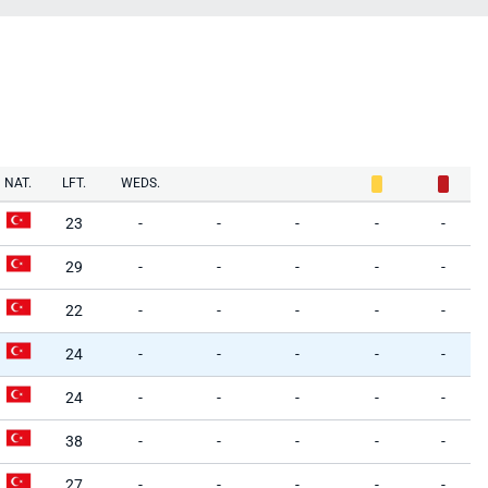
NAT.
LFT.
WEDS.
23
-
-
-
-
-
29
-
-
-
-
-
22
-
-
-
-
-
24
-
-
-
-
-
24
-
-
-
-
-
38
-
-
-
-
-
27
-
-
-
-
-