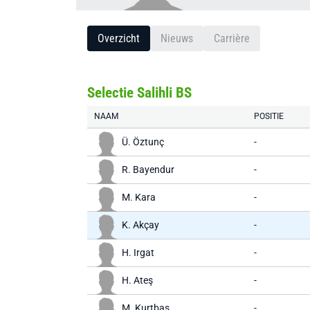
Overzicht
Nieuws
Carrière
Selectie Salihli BS
NAAM
POSITIE
Ü. Öztunç
-
R. Bayendur
-
M. Kara
-
K. Akçay
-
H. Irgat
-
H. Ateş
-
M. Kurtbaş
-