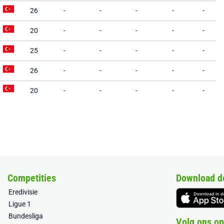
26
-
-
-
-
-
20
-
-
-
-
-
25
-
-
-
-
-
26
-
-
-
-
-
20
-
-
-
-
-
Competities
Download d
Eredivisie
Ligue 1
Bundesliga
Volg ons op