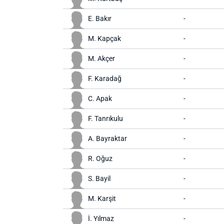
E. Bakır
-
M. Kapçak
-
M. Akçer
-
F. Karadağ
-
C. Apak
-
F. Tanrıkulu
-
A. Bayraktar
-
R. Oğuz
-
S. Bayil
-
M. Karşit
-
İ. Yılmaz
-