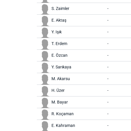
S. Zaimler
-
E. Aktaş
-
Y. Işık
-
T. Erdem
-
E. Özcan
-
Y. Sarıkaya
-
M. Akarsu
-
H. Üzer
-
M. Bayar
-
R. Koçaman
-
E. Kahraman
-