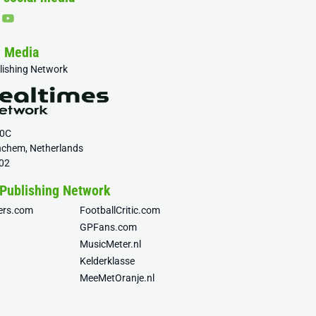
& Media
blishing Network
20C
nchem, Netherlands
02
 Publishing Network
fers.com
FootballCritic.com
GPFans.com
MusicMeter.nl
Kelderklasse
MeeMetOranje.nl