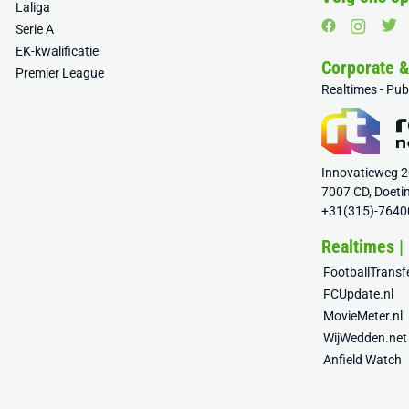
Laliga
Serie A
EK-kwalificatie
Corporate 
Premier League
Realtimes - Pu
Innovatieweg 
7007 CD, Doeti
+31(315)-7640
Realtimes |
FootballTrans
FCUpdate.nl
MovieMeter.nl
WijWedden.net
Anfield Watch