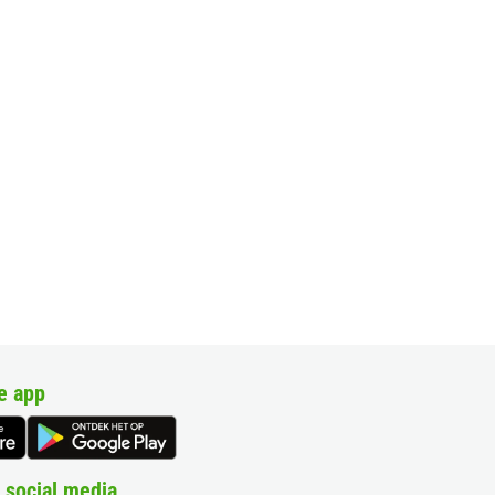
e app
 social media