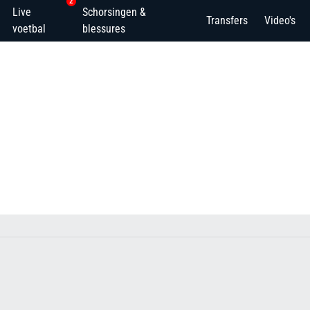
2
Live
Schorsingen &
Transfers
Video's
voetbal
blessures