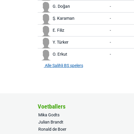
G. Doğan
-
Ş. Karaman
-
E. Filiz
-
Y. Türker
-
O. Erkut
-
Alle Salihli BS spelers
Voetballers
Mika Godts
Julian Brandt
Ronald de Boer