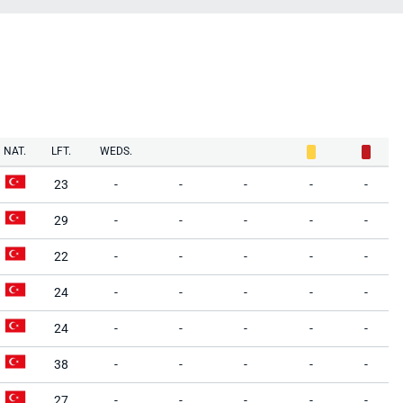
NAT.
LFT.
WEDS.
23
-
-
-
-
-
29
-
-
-
-
-
22
-
-
-
-
-
24
-
-
-
-
-
24
-
-
-
-
-
38
-
-
-
-
-
27
-
-
-
-
-