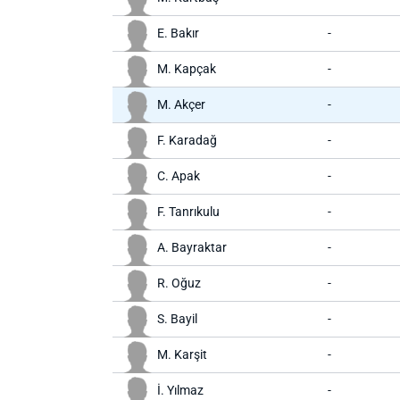
E. Bakır
-
M. Kapçak
-
M. Akçer
-
F. Karadağ
-
C. Apak
-
F. Tanrıkulu
-
A. Bayraktar
-
R. Oğuz
-
S. Bayil
-
M. Karşit
-
İ. Yılmaz
-