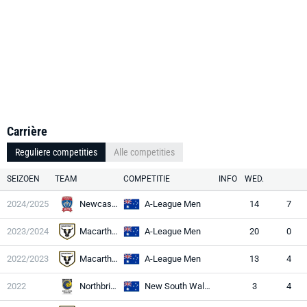
Carrière
Reguliere competities
Alle competities
SEIZOEN
TEAM
COMPETITIE
INFO
WED.
2024/2025
Newcastle
A-League Men
14
7
2023/2024
Macarthur
A-League Men
20
0
2022/2023
Macarthur
A-League Men
13
4
2022
Northbridge
New South Wales NPL
3
4