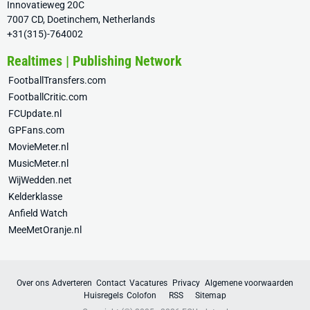
Innovatieweg 20C
7007 CD, Doetinchem, Netherlands
+31(315)-764002
Realtimes | Publishing Network
FootballTransfers.com
FootballCritic.com
FCUpdate.nl
GPFans.com
MovieMeter.nl
MusicMeter.nl
WijWedden.net
Kelderklasse
Anfield Watch
MeeMetOranje.nl
Over ons
Adverteren
Contact
Vacatures
Privacy
Algemene voorwaarden
Huisregels
Colofon
RSS
Sitemap