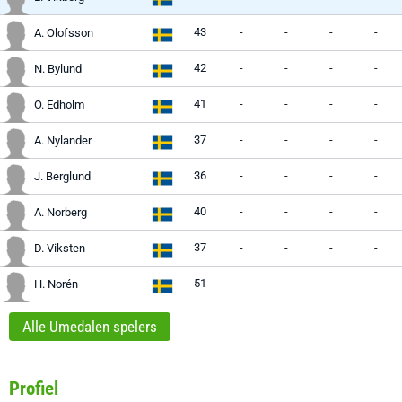
43
-
-
-
-
A. Olofsson
42
-
-
-
-
N. Bylund
41
-
-
-
-
O. Edholm
37
-
-
-
-
A. Nylander
36
-
-
-
-
J. Berglund
40
-
-
-
-
A. Norberg
37
-
-
-
-
D. Viksten
51
-
-
-
-
H. Norén
Alle Umedalen spelers
Profiel