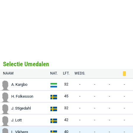
Selectie Umedalen
NAAM
NAT.
LFT.
WEDS.
32
-
-
-
-
A. Kargbo
45
-
-
-
-
H. Folkesson
32
-
-
-
-
J. Stigedahl
42
-
-
-
-
J. Lott
40
-
-
-
-
L. Vikberg