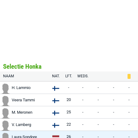
Selectie Honka
NAAM
NAT.
LFT.
WEDS.
-
-
-
-
-
H. Lammio
20
-
-
-
-
Veera Tammi
25
-
-
-
-
M. Meronen
22
-
-
-
-
V. Lamberg
26
-
-
-
-
Laura Sondore