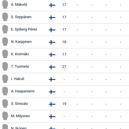
A. Mäkelä
17
-
-
-
-
S. Seppänen
17
-
-
-
-
E. Sjöberg Pérez
17
-
-
-
-
N. Karppinen
18
-
-
-
-
K. Kivimäki
17
-
-
-
-
T. Tuomela
27
-
-
-
-
I. Hakuli
-
-
-
-
-
A. Haapaniemi
-
-
-
-
-
S. Sinisalo
19
-
-
-
-
M. Mitjonen
-
-
-
-
-
N. Ikonen
-
-
-
-
-