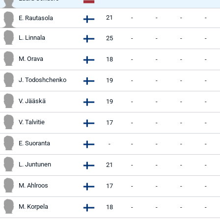
21
-
-
-
-
E. Rautasola
L. Linnala
25
-
-
-
-
M. Orava
18
-
-
-
-
J. Todoshchenko
19
-
-
-
-
V. Jääskä
19
-
-
-
-
V. Talvitie
17
-
-
-
-
E. Suoranta
-
-
-
-
-
L. Juntunen
21
-
-
-
-
M. Ahlroos
17
-
-
-
-
M. Korpela
18
-
-
-
-