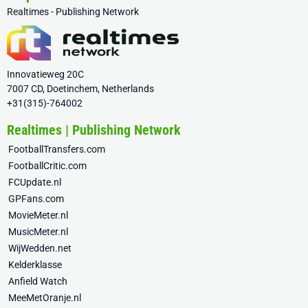
Realtimes - Publishing Network
Innovatieweg 20C
7007 CD, Doetinchem, Netherlands
+31(315)-764002
Realtimes | Publishing Network
FootballTransfers.com
FootballCritic.com
FCUpdate.nl
GPFans.com
MovieMeter.nl
MusicMeter.nl
WijWedden.net
Kelderklasse
Anfield Watch
MeeMetOranje.nl