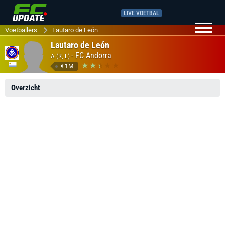
LIVE VOETBAL
Voetballers
Lautaro de León
Lautaro de León
-
FC Andorra
A (R, L)
€1M
Overzicht