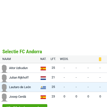
Selectie FC Andorra
NAAM
NAT.
LFT.
WEDS.
25
-
-
-
-
Aitor Uzkudun
21
-
-
-
-
Julian Rijkhoff
25
-
-
-
-
Lautaro de León
23
0
0
0
0
Josep Cerdà