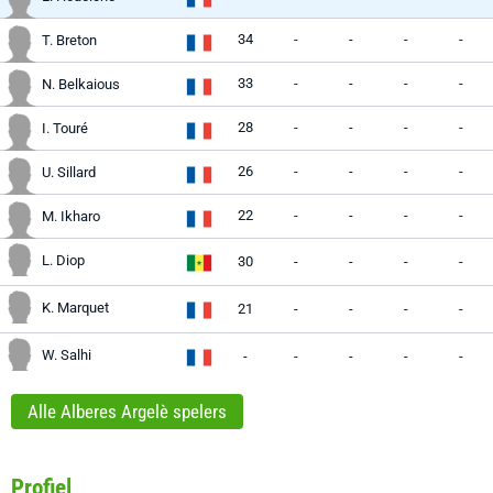
34
-
-
-
-
T. Breton
33
-
-
-
-
N. Belkaious
28
-
-
-
-
I. Touré
26
-
-
-
-
U. Sillard
22
-
-
-
-
M. Ikharo
L. Diop
30
-
-
-
-
K. Marquet
21
-
-
-
-
W. Salhi
-
-
-
-
-
Alle Alberes Argelè spelers
Profiel