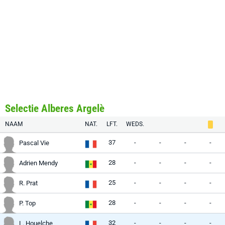
Selectie Alberes Argelè
NAAM
NAT.
LFT.
WEDS.
37
-
-
-
-
Pascal Vie
28
-
-
-
-
Adrien Mendy
25
-
-
-
-
R. Prat
28
-
-
-
-
P. Top
32
-
-
-
-
L. Houelche