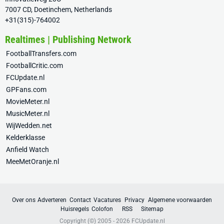
7007 CD, Doetinchem, Netherlands
+31(315)-764002
Realtimes | Publishing Network
FootballTransfers.com
FootballCritic.com
FCUpdate.nl
GPFans.com
MovieMeter.nl
MusicMeter.nl
WijWedden.net
Kelderklasse
Anfield Watch
MeeMetOranje.nl
Over ons
Adverteren
Contact
Vacatures
Privacy
Algemene voorwaarden
Huisregels
Colofon
RSS
Sitemap
Copyright (©) 2005 - 2026
FCUpdate.nl