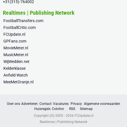
+31(315)-764002
Realtimes | Publishing Network
FootballTransfers.com
FootballCritic.com
FCUpdate.nl
GPFans.com
MovieMeter.nl
MusicMeter.nl
WijWedden.net
Kelderklasse
Anfield Watch
MeeMetOranje.nl
Over ons
Adverteren
Contact
Vacatures
Privacy
Algemene voorwaarden
Huisregels
Colofon
RSS
Sitemap
Copyright (©) 2005 - 2026
FCUpdate.nl
Realtimes | Publishing Network