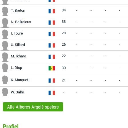
34
-
-
-
-
T. Breton
33
-
-
-
-
N. Belkaious
28
-
-
-
-
I. Touré
26
-
-
-
-
U. Sillard
22
-
-
-
-
M. Ikharo
L. Diop
30
-
-
-
-
K. Marquet
21
-
-
-
-
W. Salhi
-
-
-
-
-
Alle Alberes Argelè spelers
Profiel