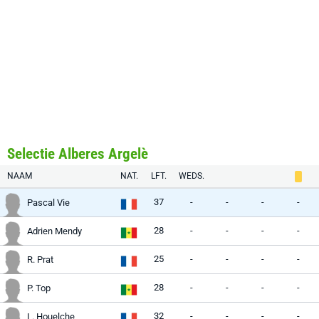
Selectie Alberes Argelè
NAAM
NAT.
LFT.
WEDS.
37
-
-
-
-
Pascal Vie
28
-
-
-
-
Adrien Mendy
25
-
-
-
-
R. Prat
28
-
-
-
-
P. Top
32
-
-
-
-
L. Houelche