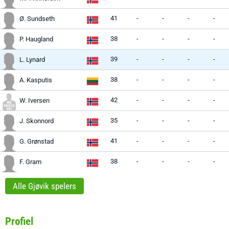
41
-
-
-
-
Ø. Sundseth
38
-
-
-
-
P. Haugland
39
-
-
-
-
L. Lynard
38
-
-
-
-
A. Kasputis
42
-
-
-
-
W. Iversen
35
-
-
-
-
J. Skonnord
41
-
-
-
-
G. Grønstad
38
-
-
-
-
F. Gram
Alle Gjøvik spelers
Profiel