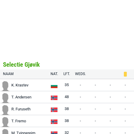
Selectie Gjøvik
NAAM
NAT.
LFT.
WEDS.
35
-
-
-
-
K. Krastev
48
-
-
-
-
T. Andersen
38
-
-
-
-
R. Furuseth
38
-
-
-
-
T. Fremo
32
-
-
-
-
M. Tvinnereim