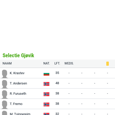
Selectie Gjøvik
NAAM
NAT.
LFT.
WEDS.
35
-
-
-
-
K. Krastev
48
-
-
-
-
T. Andersen
38
-
-
-
-
R. Furuseth
38
-
-
-
-
T. Fremo
32
-
-
-
-
M. Tvinnereim