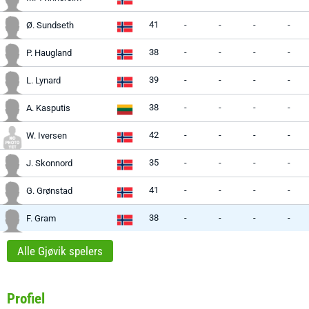
41
-
-
-
-
Ø. Sundseth
38
-
-
-
-
P. Haugland
39
-
-
-
-
L. Lynard
38
-
-
-
-
A. Kasputis
42
-
-
-
-
W. Iversen
35
-
-
-
-
J. Skonnord
41
-
-
-
-
G. Grønstad
38
-
-
-
-
F. Gram
Alle Gjøvik spelers
Profiel